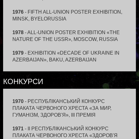
ХУДОЖНИКИ УКРАЇНИ», КИЇВ, УКРАЇНА
- ОБЛАСНА ВИСТАВКА «30 РОКІВ
1976
- FIFTH ALL-UNION POSTER EXHIBITION,
ВИЗВОЛЕННЯ КИЄВА ВІД НІМЕЦЬКО-
MINSK, BYELORUSSIA
ФАШИСТСЬКИХ ЗАГАРБНИКІВ», КИЇВ, УКРАЇНА
1978
- ALL-UNION POSTER EXHIBITION «THE
1974
- ДРУГА РЕСПУБЛІКАНСЬКА ВИСТАВКА
NATURE OF THE USSR», MOSCOW, RUSSIA
ПЛАКАТА, КИЇВ, УКРАЇНА
- РЕСПУБЛІКАНСЬКА ВИСТАВКА «30 РОКІВ
1979
- EXHIBITION «DECADE OF UKRAINE IN
ВИЗВОЛЕННЯ УКРАЇНИ ВІД НІМЕЦЬКО-
AZERBAIJAN», BAKU, AZERBAIJAN
ФАШИСТСЬКИХ ЗАГАРБНИКІВ», КИЇВ, УКРАЇНА
1981
- POSTERS AND GRAPHIC ARTS
1975
- РЕСПУБЛІКАНСЬКА ВИСТАВКА «30
КОНКУРСИ
PERSONAL EXHIBITION, KYIV, UKRAINE
РОКІВ ПЕРЕМОГИ РАДЯНСЬКОГО СОЮЗУ В
ВВВ», КИЇВ, УКРАЇНА
1982
- INTERNATIONAL EXHIBITION OF
POSTERS «OSWIECIM», POLAND
1970
- РЕСПУБЛІКАНСЬКИЙ КОНКУРС
1976
- ВИСТАВКА ПЛАКАТА «ХУДОЖНИКИ –
ПЛАКАТА ЧЕРВОНОГО ХРЕСТА «ЗА МИР,
ПАРТІЇ», КИЇВ, УКРАЇНА
1984
- EXHIBITION OF SOVIET POSTERS, SYRIA
ГУМАНІЗМ, ЗДОРОВ'Я», III ПРЕМІЯ
- ВИСТАВКА «ДЕКАДА УРСР в БРСР», МІНСЬК,
БІЛОРУСЬ
1984
- IX-X POSTER BIENNALE, WARSAW,
1971
- II РЕСПУБЛІКАНСЬКИЙ КОНКУРС
- РЕСПУБЛІКАНСЬКА ВИСТАВКА «МОЛОДІ
POLAND
ПЛАКАТА ЧЕРВОНОГО ХРЕСТА «ЗДОРОВ'Я