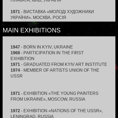
ПЛАКАТА, КИЇВ, УКРАЇНА
1971
- ВИСТАВКА «МОЛОДІ ХУДОЖНИКИ
УКРАЇНИ», МОСКВА, РОСІЯ
- РЕСПУБЛІКАНСЬКА ВИСТАВКА «10 РОКІВ
MAIN EXHIBITIONS
АГІТПЛАКАТА», КИЇВ, УКРАЇНА
1972
- ВСЕСОЮЗНА ВИСТАВКА КУРСОВИХ
РОБІТ, ЛЕНІНГРАД, РОСІЯ
1947
- BORN IN KYIV, UKRAINE
- ВСЕСОЮЗНА ВИСТАВКА ДИПЛОМНИХ РОБІТ,
1968
- PARTIСIPATION IN THE FIRST
ЛЕНІНГРАД, РОСІЯ
EXHIBITION
- ВСЕСОЮЗНА ВИСТАВКА «НАРОДИ СРСР»,
1971
- GRADUATED FROM KYIV ART INSTITUTE
ЛЕНІНГРАД, РОСІЯ
1974
- MEMBER OF ARTISTS UNION OF THE
- РЕСПУБІКАНСЬКА ВИСТАВКА ХУДОЖНИКІВ
USSR
free slots
УКРАЇНИ – «50-РІЧЧЮ СРСР»,
МОСКВА, РОСІЯ
- ОБЛАСНА ВИСТАВКА ГРАФІКИ, КИЇВ, УКРАЇНА
1971
- EXHIBITION «THE YOUNG PAINTERS
FROM UKRAINE», MOSCOW, RUSSIA
1973
- РЕСПУБЛІКАНСЬКА ВИСТАВКА «НА
ВАРТІ БАТЬКІВЩИНИ», КИЇВ, УКРАЇНА
1972
- EXHIBITION «NATIONS OF THE USSR»,
- РЕСПУБЛІКАНСЬКА ВИСТАВКА «МОЛОДІ
LENINGRAD, RUSSIA