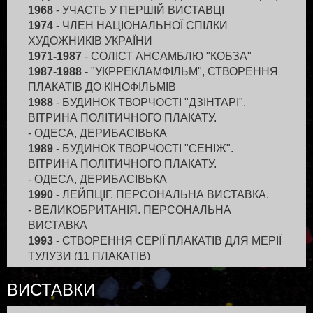
1968
- УЧАСТЬ У ПЕРШІЙ ВИСТАВЦІ
1974
- ЧЛЕН НАЦІОНАЛЬНОЇ СПІЛКИ
ХУДОЖНИКІВ УКРАЇНИ
1971-1987
- СОЛІСТ АНСАМБЛЮ "КОБЗА"
1987-1988
- "УКРРЕКЛАМФІЛЬМ", СТВОРЕННЯ
ПЛАКАТІВ ДО КІНОФІЛЬМІВ
1988
- БУДИНОК ТВОРЧОСТІ "ДЗІНТАРІ".
ВІТРИНА ПОЛІТИЧНОГО ПЛАКАТУ.
- ОДЕСА, ДЕРИБАСІВЬКА
1989
- БУДИНОК ТВОРЧОСТІ "СЕНІЖ".
ВІТРИНА ПОЛІТИЧНОГО ПЛАКАТУ.
- ОДЕСА, ДЕРИБАСІВЬКА
1990
- ЛЕЙПЦІГ. ПЕРСОНАЛЬНА ВИСТАВКА.
- ВЕЛИКОБРИТАНІЯ. ПЕРСОНАЛЬНА
ВИСТАВКА
1993
- СТВОРЕННЯ СЕРІЇ ПЛАКАТІВ ДЛЯ МЕРІЇ
ТУЛУЗИ (11 ПЛАКАТІВ)
1994
- СТВОРЕННЯ СЕРІЇ ПЛАКАТІВ ДЛЯ
ВИСТАВКИ
ШВЕДСЬКО-РОСІЙСЬКОЇ ФІРМИ "ТЕТРА-ПАК"
1995
- ФРАНЦІЯ, ФІНЛЯНДІЯ. ПЕРСОНАЛЬНІ