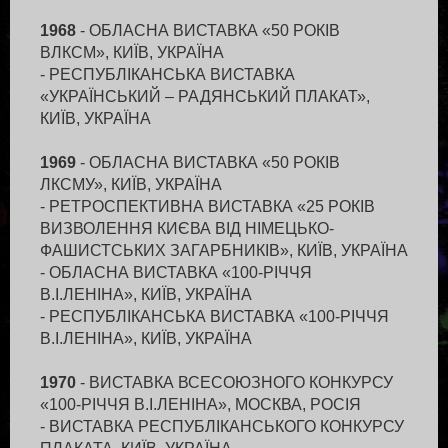
ВИСТАВКИ
1998
- СТВОРЕННЯ СЕРІЇ ПОРТРЕТІВ
1968
- ОБЛАСНА ВИСТАВКА «50 РОКІВ
2000
- МОСКВА - РОБОТА НАД ПОРТРЕТАМИ
ВЛКСМ», КИЇВ, УКРАЇНА
ТА ПЛАКАТАМИ
- РЕСПУБЛІКАНСЬКА ВИСТАВКА
- СТВОРЕННЯ ГРУПИ "КОБЗА ORIGINAL"
«УКРАЇНСЬКИЙ – РАДЯНСЬКИЙ ПЛАКАТ»,
2002
- ВИДАННЯ 5-ТИ КОМПАКТ-ДИСКІВ
КИЇВ, УКРАЇНА
"ЛЮБИМЫЕ ПЕСНИ" (120 РОСІЙСЬКИХ
ПІСЕНЬ ТА РОМАНСІВ)
1969
- ОБЛАСНА ВИСТАВКА «50 РОКІВ
2003
- КАНАДА. CNE, ПЕРСОНАЛЬНА
ЛКСМУ», КИЇВ, УКРАЇНА
ВИСТАВКА
- РЕТРОСПЕКТИВНА ВИСТАВКА «25 РОКІВ
2004
- КАНАДА. ПЕРСОНАЛЬНА ВИСТАВКА
ВИЗВОЛЕННЯ КИЄВА ВІД НІМЕЦЬКО-
2006
- ПЕРСОНАЛЬНА ВИСТАВКА. КИЇВ -
ФАШИСТСЬКИХ ЗАГАРБНИКІВ», КИЇВ, УКРАЇНА
МИСТЕЦЬКА ПРЕМІЯ ІМ. Г.НАРБУТА
- ОБЛАСНА ВИСТАВКА «100-РІЧЧЯ
В.І.ЛЕНІНА», КИЇВ, УКРАЇНА
- РЕСПУБЛІКАНСЬКА ВИСТАВКА «100-РІЧЧЯ
В.І.ЛЕНІНА», КИЇВ, УКРАЇНА
1970
- ВИСТАВКА ВСЕСОЮЗНОГО КОНКУРСУ
«100-РІЧЧЯ В.І.ЛЕНІНА», МОСКВА, РОСІЯ
- ВИСТАВКА РЕСПУБЛІКАНСЬКОГО КОНКУРСУ