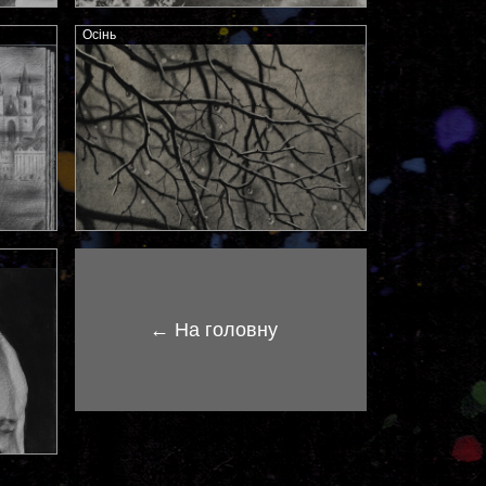
Осінь
← На головну