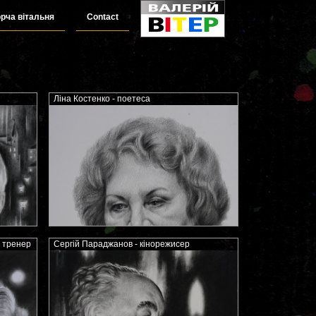
рча вітальня
Contact
Ліна Костенко - поетеса
 тренер
Сергій Параджанов - кінорежисер