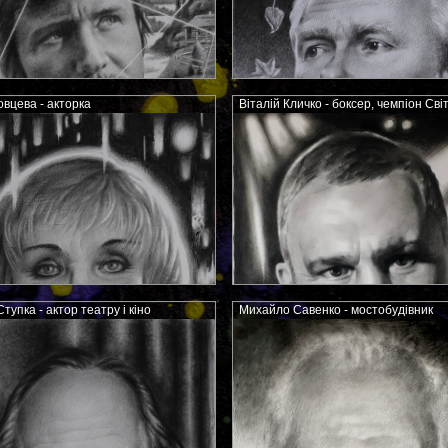
овцева - акторка
Віталій Кличко - боксер, чемпіон Сві
тупка - актор театру і кіно
Михайло Савенко - мостобудівник