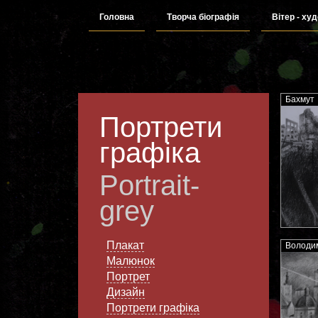
Головна
Творча біографія
Вітер - ху
Бахмут
Портрети
графіка
Portrait-
grey
Плакат
Володим
Малюнок
Портрет
Дизайн
Портрети графіка