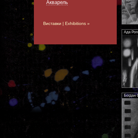
Акварель
Виставки | Exhibitions »
Ада Рог
Богдан С