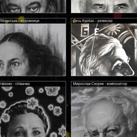
Яблонська - художниця
Лесь Курбас - режисер
вієнко - співачка
Мирослав Скорик - композитор