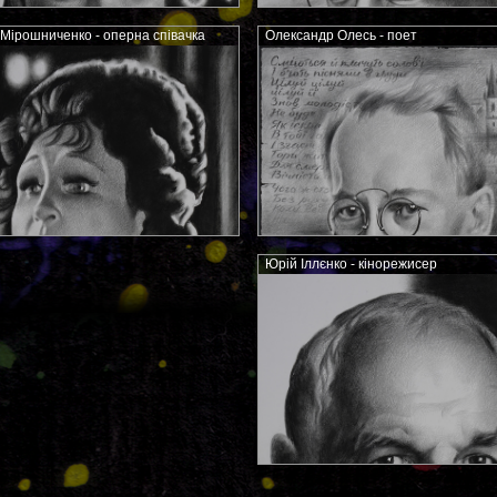
 Мірошниченко - оперна співачка
Олександр Олесь - поет
Юрій Іллєнко - кінорежисер