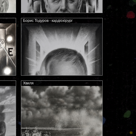
Борис Тодуров - кардіохірург
Хвиля