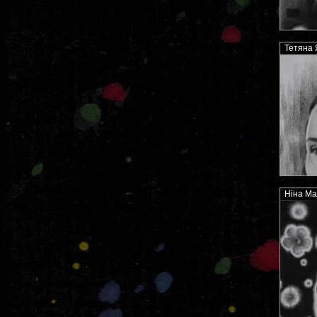
Тетяна 
Ніна Мат