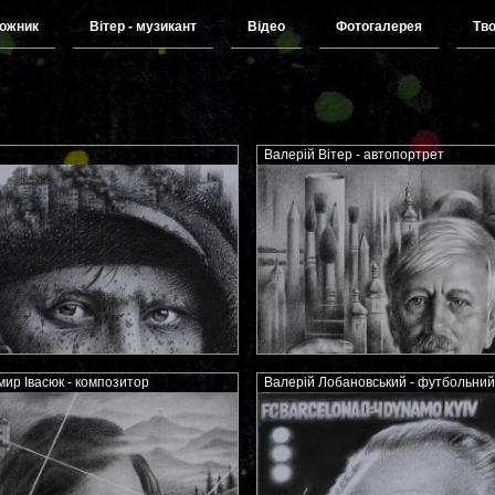
дожник
Вітер - музикант
Відео
Фотогалерея
Тво
Валерій Вітер - автопортрет
ир Івасюк - композитор
Валерій Лобановський - футбольний